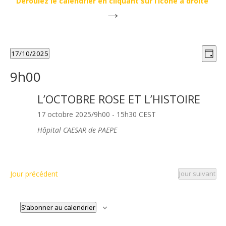
Déroulez le calendrier en cliquant sur l’icone à droite
→
Évènements
Nav
Nav
for
17/10/2025
Jour
de
par
Sélectionnez
17
vu
9h00
cons
une
octobre
Év
date.
2025
L’OCTOBRE ROSE ET L’HISTOIRE
17 octobre 2025/9h00
-
15h30
CEST
Hôpital CAESAR de PAEPE
Jour précédent
Jour suivant
S’abonner au calendrier